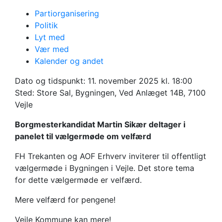
Partiorganisering
Kommunalvalget 2025
Politik
Valgdebat om
Lyt med
Vær med
velfærd
Kalender og andet
Dato og tidspunkt:
11. november 2025 kl. 18:00
Vores borgmesterkandidat Martin Sikær
Sted: Store Sal, Bygningen, Ved Anlæget 14B, 7100
deltager som debatdeltager i vælgermødet.
Vejle
Mødet er arrangeret af FH Trekanten og AOF
Erhverv.
Borgmesterkandidat Martin Sikær deltager i
panelet til vælgermøde om velfærd
FH Trekanten og AOF Erhverv inviterer til offentligt
vælgermøde i Bygningen i Vejle. Det store tema
for dette vælgermøde er velfærd.
Mere velfærd for pengene!
Vejle Kommune kan mere!