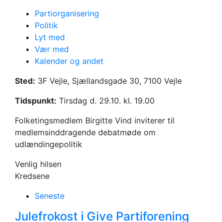
Partiorganisering
Politik
Tirsdag d. 29. oktober
Lyt med
Inddragelsesmøde
Vær med
Kalender og andet
om
Sted:
3F Vejle, Sjællandsgade 30, 7100 Vejle
udlændingepolitik
Tidspunkt:
Tirsdag d. 29.10. kl. 19.00
Folketingsmedlem Birgitte Vind inviterer til
medlemsinddragende debatmøde om
udlændingepolitik
Venlig hilsen
Kredsene
Seneste
Julefrokost i Give Partiforening