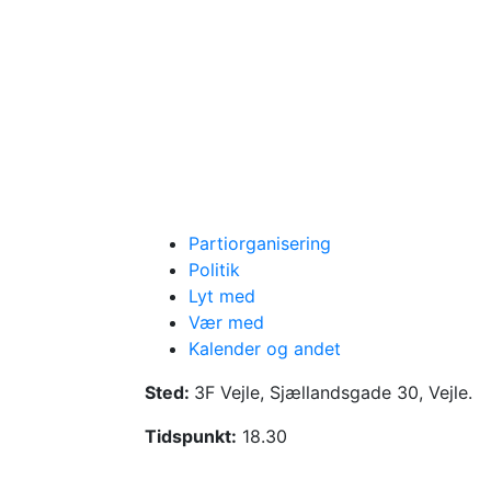
Partiorganisering
Politik
Lyt med
Vær med
Generalforsamli
Kalender og andet
Sted:
3F Vejle, Sjællandsgade 30, Vejle.
Dagsorden ifølge vedtægterne. Sted: 3F 
Tidspunkt:
18.30