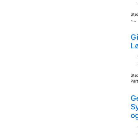
Ste
-...
Gi
L
Ste
Part
Ge
S
o