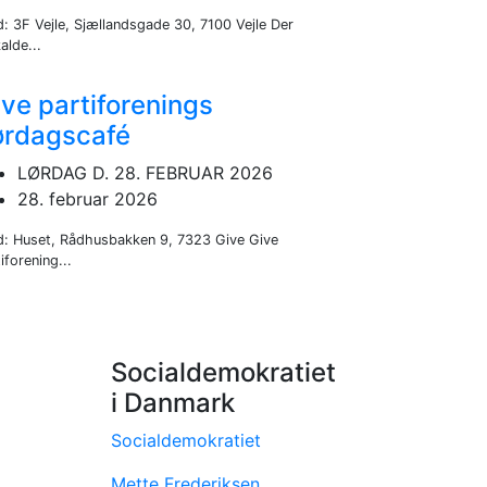
d: 3F Vejle, Sjællandsgade 30, 7100 Vejle Der
alde...
ve partiforenings
ørdagscafé
LØRDAG D. 28. FEBRUAR 2026
28. februar 2026
d: Huset, Rådhusbakken 9, 7323 Give Give
iforening...
Socialdemokratiet
i Danmark
Socialdemokratiet
Mette Frederiksen