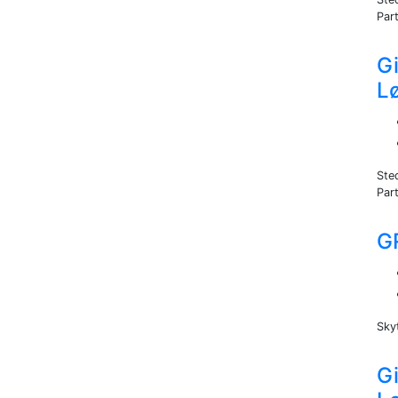
Part
Gi
L
Ste
Part
G
Sky
Gi