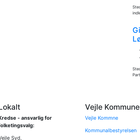
Ste
indk
Gi
L
Ste
Part
Lokalt
Vejle Kommune
Kredse - ansvarlig for
Vejle Kommne
folketingsvalg:
Kommunalbestyrelsen
Vejle Syd,