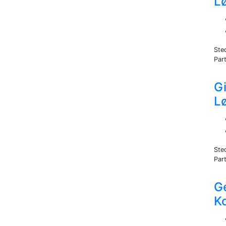
L
Ste
Part
Gi
L
Ste
Part
G
K