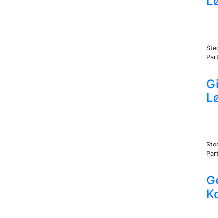
L
Ste
Part
Gi
L
Ste
Part
G
K