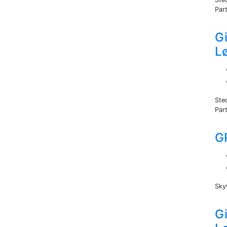
Part
Gi
L
Ste
Part
G
Sky
Gi