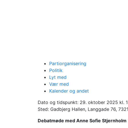
Partiorganisering
Politik
Lyt med
Kommunalvalget 2025
Vær med
Debatmøde i Ga
Kalender og andet
Dato og tidspunkt:
29. oktober 2025 kl. 
Gadbjerg Boligforening inviterer til v
Sted: Gadbjerg Hallen, Langgade 76, 732
Nærdemokrati gennem de sidste 4 år, de
Debatmøde med Anne Sofie Stjernholm i