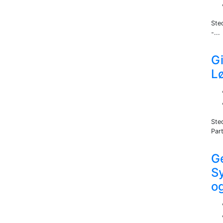
Ste
-...
Gi
L
Ste
Part
Ge
S
o