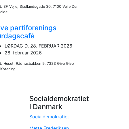
d: 3F Vejle, Sjællandsgade 30, 7100 Vejle Der
alde...
ve partiforenings
ørdagscafé
LØRDAG D. 28. FEBRUAR 2026
28. februar 2026
d: Huset, Rådhusbakken 9, 7323 Give Give
iforening...
Socialdemokratiet
i Danmark
Socialdemokratiet
Mette Frederiksen