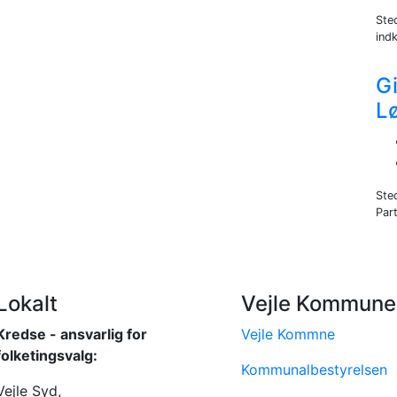
Ste
indk
Gi
L
Ste
Part
Lokalt
Vejle Kommune
Kredse - ansvarlig for
Vejle Kommne
folketingsvalg:
Kommunalbestyrelsen
Vejle Syd,