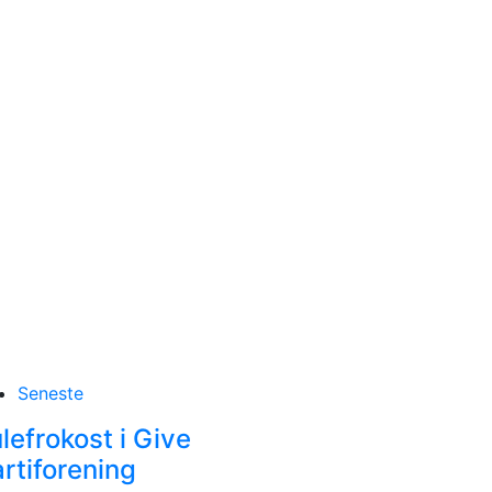
Seneste
nd i Udvalget for Lokalsamfund og
lefrokost i Give
rtiforening