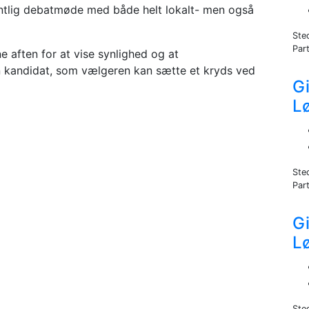
fentlig debatmøde med både helt lokalt- men også
Ste
Part
ne aften for at vise synlighed og at
 kandidat, som vælgeren kan sætte et kryds ved
Gi
L
Ste
Part
Gi
L
Ste