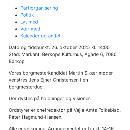
Partiorganisering
Politik
Lyt med
Kommunalvalget 2025
Vær med
Borgmester-duel i
Kalender og andet
Dato og tidspunkt:
26. oktober 2025 kl. 14:00
Børkop
Sted: Markant, Børkops Kulturhus, Ågade 6, 7080
Børkop
Vores borgmesterkandidat Martin Sikær møder
venstres Jens Ejner Christensen i en
borgmesterduel.
Der dystes på holdninger og visioner.
Ordstyrer er chefredaktør på Vejle Amts Folkeblad,
Peter Hagmund-Hansen.
Alle er velkomne. Arrangementet er fra kl. 14-16.