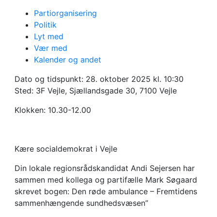
Partiorganisering
Politik
Lyt med
Vær med
Bogreception: Den
Kalender og andet
røde ambulance
Dato og tidspunkt:
28. oktober 2025 kl. 10:30
Sted: 3F Vejle, Sjællandsgade 30, 7100 Vejle
Klokken: 10.30-12.00
Kære socialdemokrat i Vejle
Din lokale regionsrådskandidat Andi Sejersen har
sammen med kollega og partifælle Mark Søgaard
skrevet bogen: Den røde ambulance – Fremtidens
sammenhængende sundhedsvæsen”